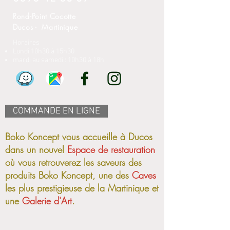
Rond-Point Cocotte
Ducos - Martinique
Horaires
Lundi 10h30 à
15h30
mardi au samedi : 10h30 à 18h
COMMANDE EN LIGNE
Boko Koncept vous
accueille
à Ducos
dans un nouvel
Espace de restauration
où vous retrouverez les saveurs des
produits Boko Koncept, une des
Caves
les plus prestigieuse de la Martinique et
une
Galerie d'Art
.