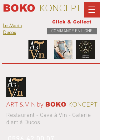
KONCEPT
BOKO
Click & Collect
Le Marin
COMMANDE EN LIGNE
Ducos
ART & VIN by
KONCEPT
BOKO
Restaurant - Cave à Vin - Galerie
d'art à Ducos
0596 42 00 07