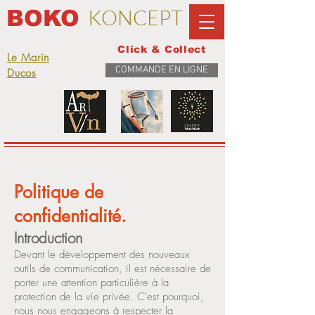
KONCEPT
BOKO
Click & Collect
Le Marin
COMMANDE EN LIGNE
Ducos
Politique de
confidentialité.
Introduction
Devant le développement des nouveaux
outils de communication, il est nécessaire de
porter une attention particulière à la
protection de la vie privée. C'est pourquoi,
nous nous engageons à respecter la