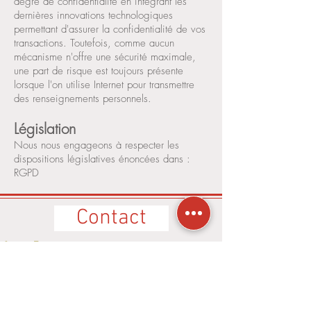
degré de confidentialité en intégrant les
dernières innovations technologiques
permettant d'assurer la confidentialité de vos
transactions. Toutefois, comme aucun
mécanisme n'offre une sécurité maximale,
une part de risque est toujours présente
lorsque l'on utilise Internet pour transmettre
des renseignements personnels.
Législation
Nous nous engageons à respecter les
dispositions législatives énoncées dans :
RGPD
Contact
Service Traiteur
0696 938 564
O'Wax by Boko Koncept Le Marin
0596 76 90 02
Art & Vin by Boko Koncept Ducos
0596 42 00 07
24/24 - 7/7 -
utilisez le formulaire de contact ci-dessous
.