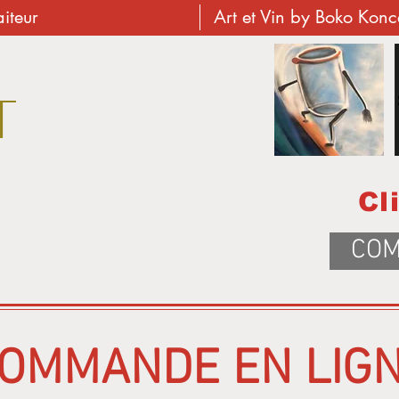
aiteur
Art et Vin by Boko Kon
T
Cl
COM
OMMANDE EN LIG