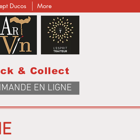
cept Ducos
More
ick & Collect
MANDE EN LIGNE
NE