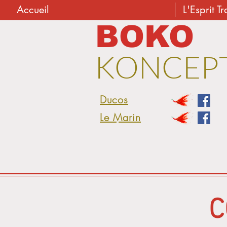
Accueil
L'Esprit Tr
BOKO
KONCEP
Ducos
Le Marin
C