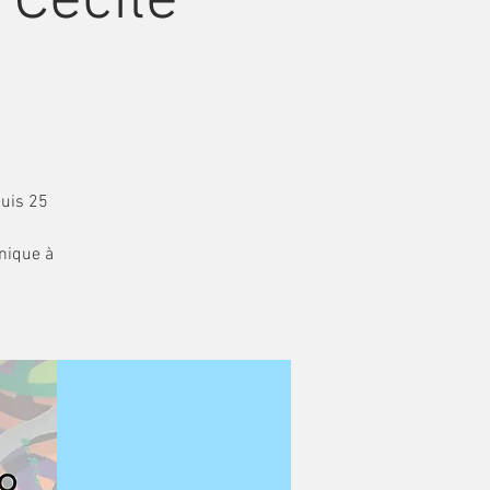
 Cécile
puis 25
hnique à