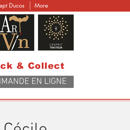
cept Ducos
More
ick & Collect
MANDE EN LIGNE