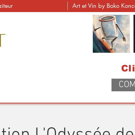
aiteur
Art et Vin by Boko Kon
T
Cl
COM