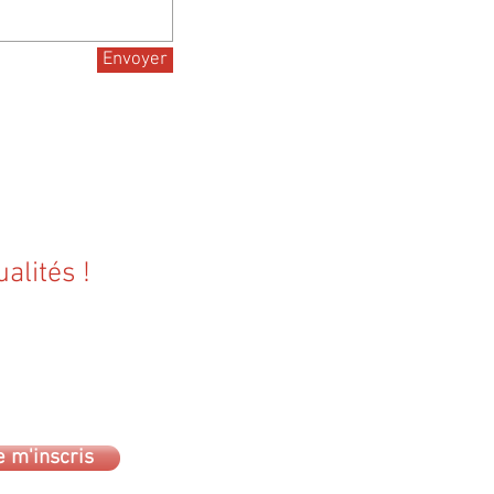
Envoyer
alités !
e m'inscris