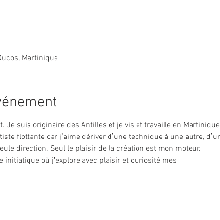
Ducos, Martinique
événement
. Je suis originaire des Antilles et je vis et travaille en Martiniq
ste flottante car jʼaime dériver dʼune technique à une autre, dʼun
le direction. Seul le plaisir de la création est mon moteur.
initiatique où jʼexplore avec plaisir et curiosité mes