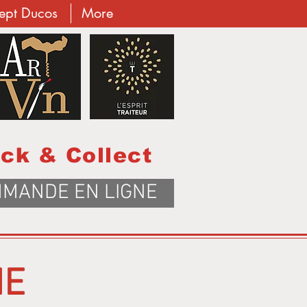
cept Ducos
More
ick & Collect
MANDE EN LIGNE
NE