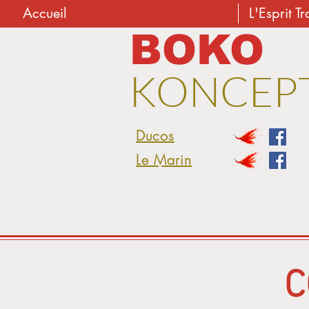
Accueil
L'Esprit Tr
BOKO
KONCEP
Ducos
Le Marin
C