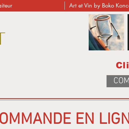
aiteur
Art et Vin by Boko Kon
T
Cl
COM
OMMANDE EN LIG