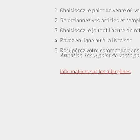
Choisissez le point de vente où 
Sélectionnez vos articles et rempl
Choisissez le jour et l'heure de 
Payez en ligne ou à la livraison
Récupérez votre commande dans le
Attention 1seul point de vente po
Informations sur les allergènes
Boisson
Point de vente
/
LE MARIN
/
Boisson
Trier par
Filtres
Effacer tous
Filtres
Effacer tous
Afficher les articles
Afficher les articles